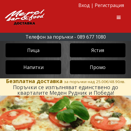
Вход
|
Регистрация
Skip to navigation
Skip to content
Men
Телефон за поръчки - 089 677 1080
Пица
Ястия
Напитки
Промо
Безплатна доставка
за поръчки над 25.00€/48.90лв.
Поръчки се изпълняват единствено до
кварталите Меден Рудник и Победа!