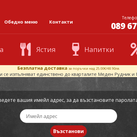
Телефо
Обедно меню
Контакти
089 67
а
Ястия
Напитки
Безплатна доставка
за поръчки над 25.00€/48.90лв.
и се изпълняват единствено до кварталите Меден Рудник и 
едете вашия имейл адрес, за да възстановите паролата
Възстанови