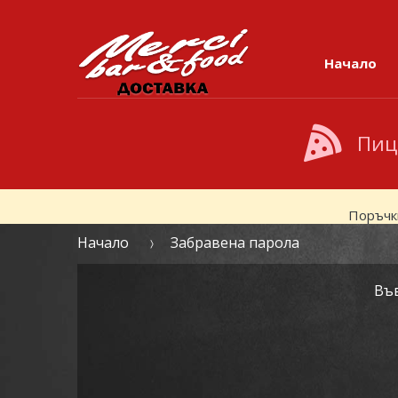
Skip to navigation
Skip to content
Начало
Пиц
Поръчк
Начало
Забравена парола
Във