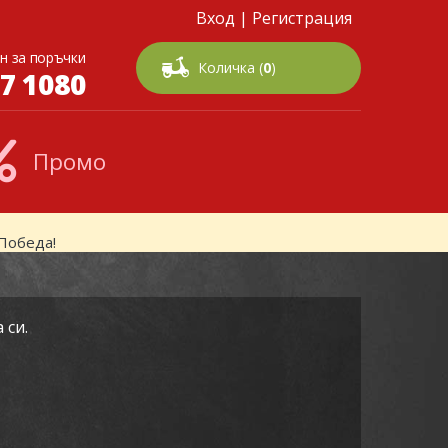
Вход
|
Регистрация
н за поръчки
Количка (
0
)
7 1080
Промо
Победа!
 си.