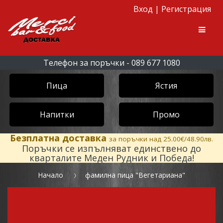
Вход
|
Регистрация
Skip to navigation
Skip to content
Men
Телефон за поръчки - 089 677 1080
Пица
Ястия
Напитки
Промо
Безплатна доставка
за поръчки над 25.00€/48.90лв.
Поръчки се изпълняват единствено до
кварталите Меден Рудник и Победа!
Начало
фамилна пица "Вегетариана"