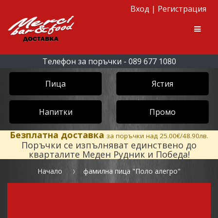
Вход
|
Регистрация
Skip to navigation
Skip to content
Men
Телефон за поръчки - 089 677 1080
Пица
Ястия
Напитки
Промо
Безплатна доставка
за поръчки над 25.00€/48.90лв.
Поръчки се изпълняват единствено до
кварталите Меден Рудник и Победа!
Начало
фамилна пица "Поло алегро"