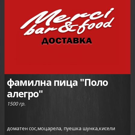
фамилна пица "Поло
алегро"
1500 гр.
доматен сос,моцарела, пуешка шунка,кисели