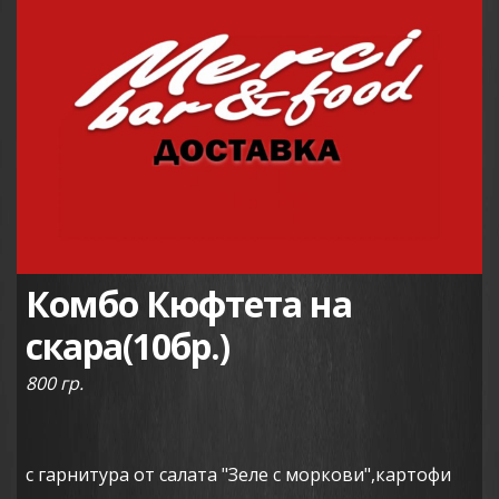
Комбо Кюфтета на
скара(10бр.)
800 гр.
с гарнитура от салата "Зеле с моркови",картофи