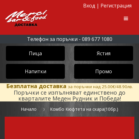
Вход
|
Регистрация
Skip to navigation
Skip to content
Men
Телефон за поръчки - 089 677 1080
Пица
Ястия
Напитки
Промо
Безплатна доставка
за поръчки над 25.00€/48.90лв.
Поръчки се изпълняват единствено до
кварталите Меден Рудник и Победа!
Начало
Комбо Кюфтета на скара(10бр.)