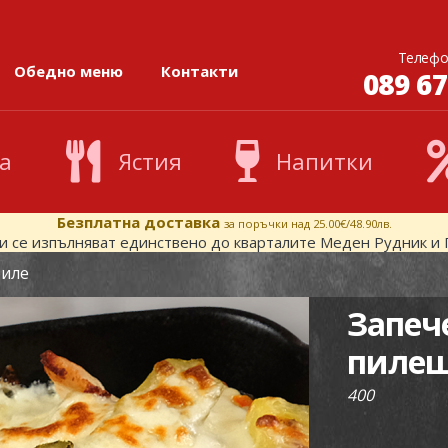
Телефо
Обедно меню
Контакти
089 67
а
Ястия
Напитки
Безплатна доставка
за поръчки над 25.00€/48.90лв.
и се изпълняват единствено до кварталите Меден Рудник и 
филе
Запеч
пилеш
400