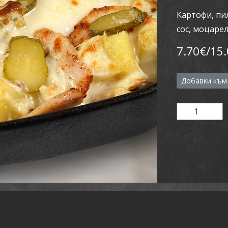
Картофи, пи
сос, моцаре
7.70€/15.
Добавки към