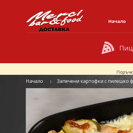
Skip to navigation
Skip to content
Начало
Пиц
Поръчк
Начало
Запечени картофки с пилешко 