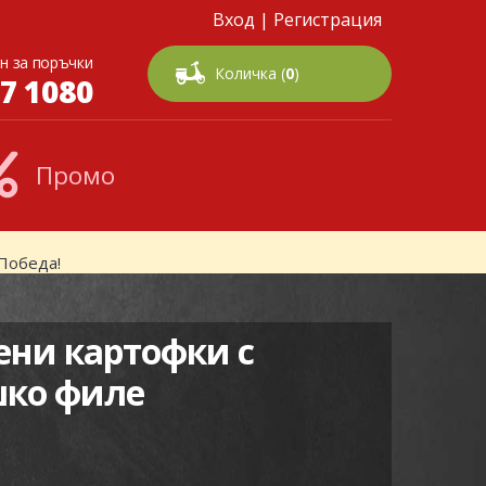
Вход
|
Регистрация
н за поръчки
Количка (
0
)
7 1080
Промо
Победа!
ени картофки с
ко филе