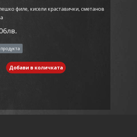
лешко филе, кисели краставички, сметанов
ла
06лв.
 продукта
Добави в количката