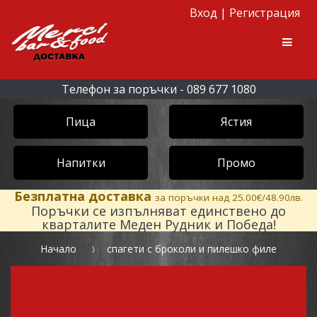
Вход
|
Регистрация
Skip to navigation
Skip to content
Men
Телефон за поръчки - 089 677 1080
Пица
Ястия
Напитки
Промо
Безплатна доставка
за поръчки над 25.00€/48.90лв.
Поръчки се изпълняват единствено до
кварталите Меден Рудник и Победа!
Начало
спагети с броколи и пилешко филе