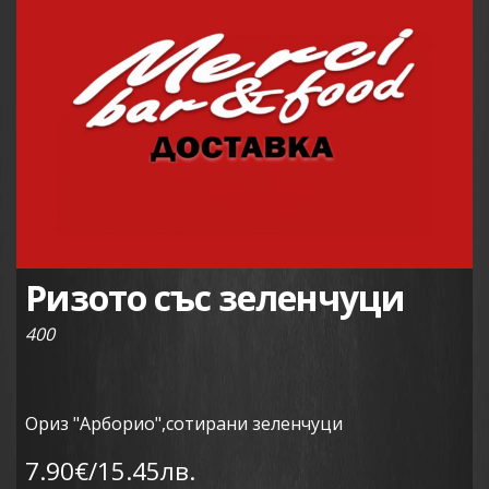
Ризото със зеленчуци
400
Ориз "Арборио",сотирани зеленчуци
7.90€/15.45лв.