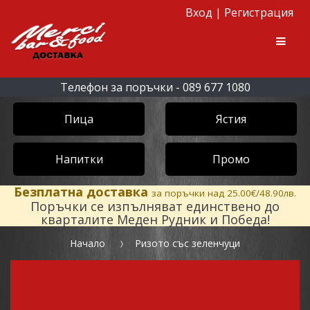
Вход
|
Регистрация
Skip to navigation
Skip to content
Men
Телефон за поръчки - 089 677 1080
Пица
Ястия
Напитки
Промо
Безплатна доставка
за поръчки над 25.00€/48.90лв.
Поръчки се изпълняват единствено до
кварталите Меден Рудник и Победа!
Начало
Ризото със зеленчуци