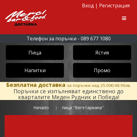
Вход
|
Регистрация
Skip to navigation
Skip to content
Men
Телефон за поръчки - 089 677 1080
Пица
Ястия
Напитки
Промо
Безплатна доставка
за поръчки над 25.00€/48.90лв.
Поръчки се изпълняват единствено до
кварталите Меден Рудник и Победа!
Начало
пица "Вегетариана"