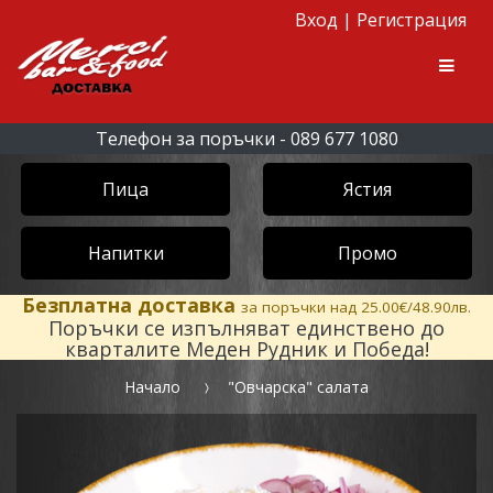
Вход
|
Регистрация
Skip to navigation
Skip to content
Men
Телефон за поръчки - 089 677 1080
Пица
Ястия
Напитки
Промо
Безплатна доставка
за поръчки над 25.00€/48.90лв.
Поръчки се изпълняват единствено до
кварталите Меден Рудник и Победа!
Начало
"Овчарска" салата