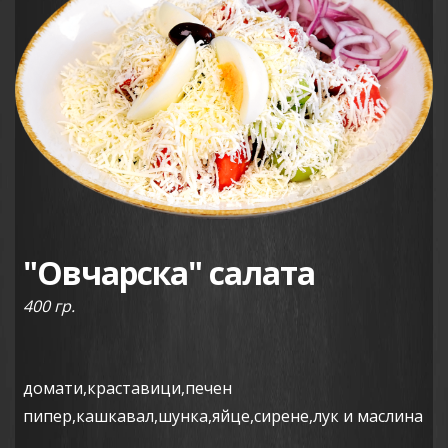
"Овчарска" салата
400 гр.
домати,краставици,печен
пипер,кашкавал,шунка,яйце,сирене,лук и маслина