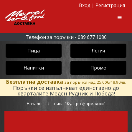
Вход
|
Регистрация
Skip to navigation
Skip to content
Men
Телефон за поръчки - 089 677 1080
Пица
Ястия
Напитки
Промо
Безплатна доставка
за поръчки над 25.00€/48.90лв.
Поръчки се изпълняват единствено до
кварталите Меден Рудник и Победа!
Начало
пица "Куатро формаджи"