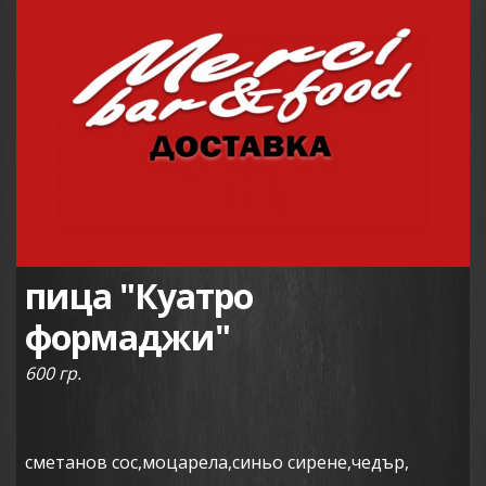
пица "Куатро
формаджи"
600 гр.
сметанов сос,моцарела,синьо сирене,чедър,