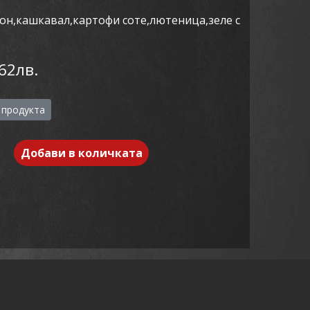
кон,кашкавал,картофи соте,лютеница,зеле с
62лв.
 продукта
Добави в количката