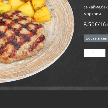
св.кайма,бе
моркови
8.50€/16.
Добавки към