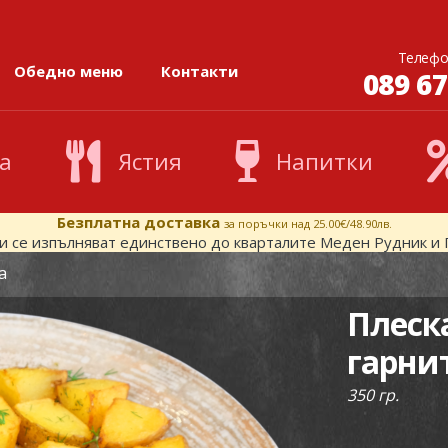
Телефо
Обедно меню
Контакти
089 67
а
Ястия
Напитки
Безплатна доставка
за поръчки над 25.00€/48.90лв.
и се изпълняват единствено до кварталите Меден Рудник и 
а
Плеска
гарни
350 гр.