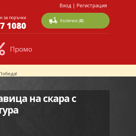
Вход
|
Регистрация
н за поръчки
Количка (
0
)
7 1080
Промо
Победа!
вица на скара с
тура