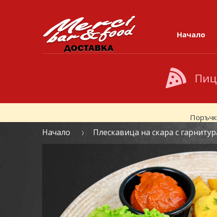
Skip to navigation
Skip to content
Начало
Пиц
Поръчк
Начало
Плескавица на скара с гарнитур