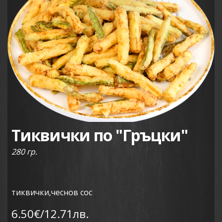
Тиквички по "Гръцки"
280 гр.
тиквички,чеснов сос
6.50€/12.71лв.