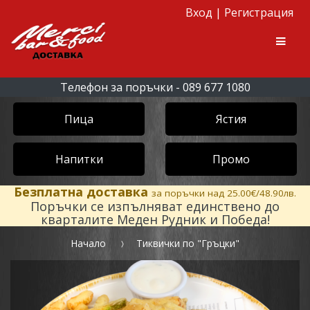
Вход
|
Регистрация
Skip to navigation
Skip to content
Men
Телефон за поръчки - 089 677 1080
Пица
Ястия
Напитки
Промо
Безплатна доставка
за поръчки над 25.00€/48.90лв.
Поръчки се изпълняват единствено до
кварталите Меден Рудник и Победа!
Начало
Тиквички по "Гръцки"