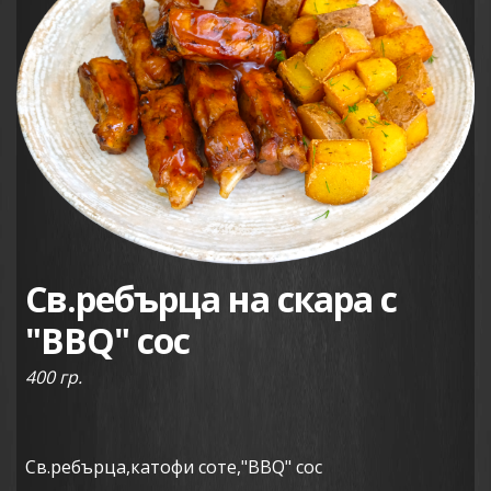
Св.ребърца на скара с
"BBQ" сос
400 гр.
Св.ребърца,катофи соте,"BBQ" сос