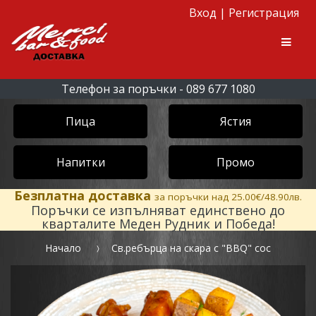
Вход
|
Регистрация
Skip to navigation
Skip to content
Men
Телефон за поръчки - 089 677 1080
Пица
Ястия
Напитки
Промо
Безплатна доставка
за поръчки над 25.00€/48.90лв.
Поръчки се изпълняват единствено до
кварталите Меден Рудник и Победа!
Начало
Св.ребърца на скара с "BBQ" сос