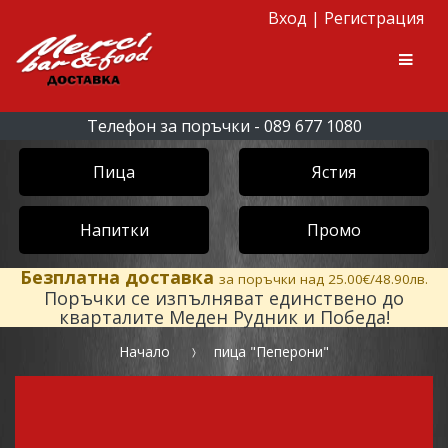
Вход
|
Регистрация
Skip to navigation
Skip to content
Men
Телефон за поръчки - 089 677 1080
Пица
Ястия
Напитки
Промо
Безплатна доставка
за поръчки над 25.00€/48.90лв.
Поръчки се изпълняват единствено до
кварталите Меден Рудник и Победа!
Начало
пица "Пеперони"