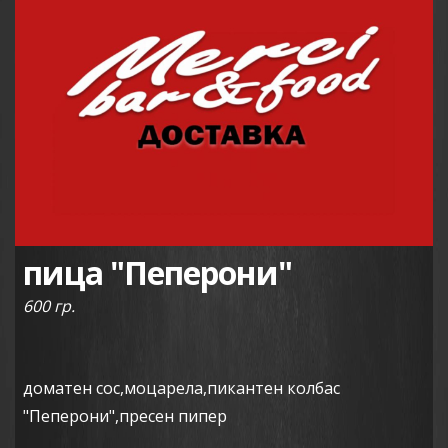
пица "Пеперони"
600 гр.
доматен сос,моцарела,пикантен колбас
"Пеперони",пресен пипер