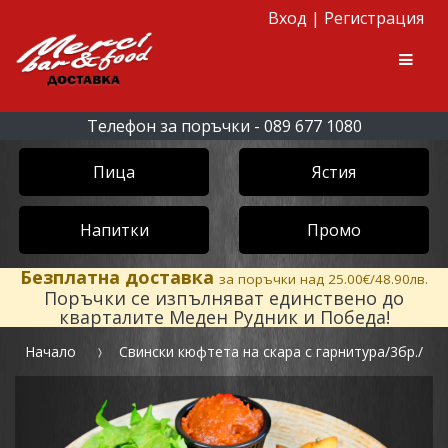
Вход
|
Регистрация
Skip to navigation
Skip to content
Men
Телефон за поръчки - 089 677 1080
Пица
Ястия
Напитки
Промо
Безплатна доставка
за поръчки над 25.00€/48.90лв.
Поръчки се изпълняват единствено до
кварталите Меден Рудник и Победа!
Начало
Свински кюфтета на скара с гарнитура/3бр./