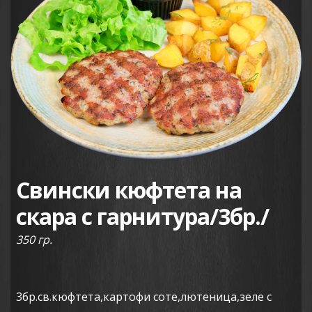
Свински кюфтета на
скара с гарнитура/3бр./
350 гр.
3бр.св.кюфтета,картофи соте,лютеница,зеле с