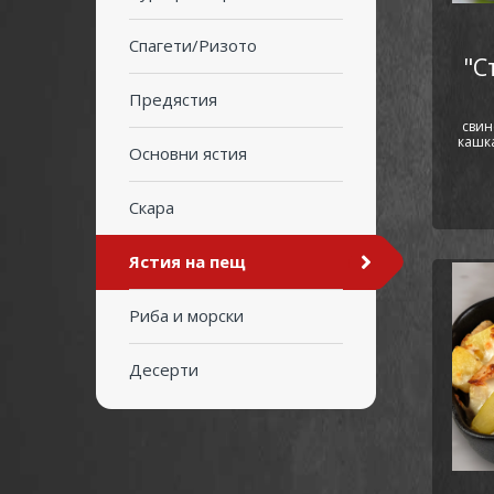
Спагети/Ризото
"С
Предястия
свин
кашк
Основни ястия
Скара
Ястия на пещ
Риба и морски
Десерти