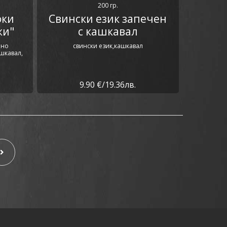
200 гр.
фки
Свински език запечен
жи"
с кашкавал
ено
свински език,кашкавал
шкавал,
9.90 €/19.36лв.