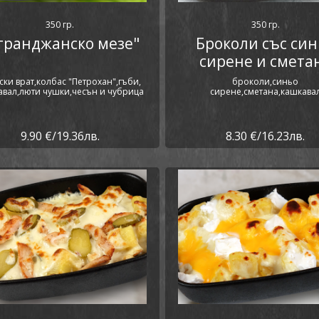
350 гр.
350 гр.
транджанско мезе"
Броколи със син
сирене и смета
ски врат,колбас "Петрохан",гъби,
броколи,синьо
авал,люти чушки,чесън и чубрица
сирене,сметана,кашкава
9.90 €/19.36лв.
8.30 €/16.23лв.