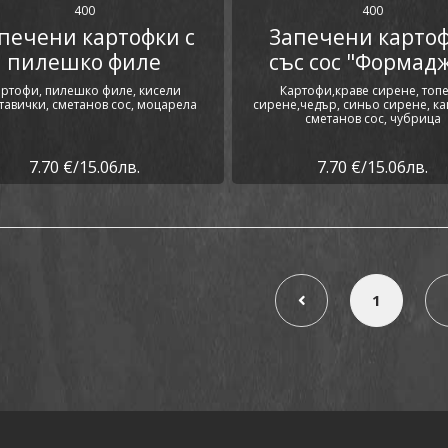
400
400
печени картофки с
Запечени карто
пилешко филе
със сос "Формад
артофи, пилешко филе, кисели
Картофи,краве сирене, топ
тавички, сметанов сос, моцарела
сирене,чедър, синьо сирене, ка
сметанов сос, чубрица
7.70 €/15.06лв.
7.70 €/15.06лв.
1