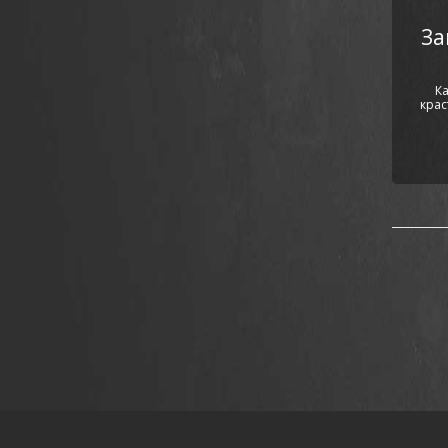
За
К
крас