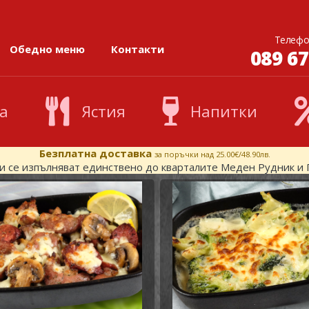
Телефо
Обедно меню
Контакти
089 67
а
Ястия
Напитки
Безплатна доставка
за поръчки над 25.00€/48.90лв.
и се изпълняват единствено до кварталите Меден Рудник и 