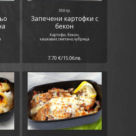
350 гр.
ьо
Запечени картофки с
на
бекон
Картофи, бекон,
л
кашкавал,сметана,чубрица
7.70 €/15.06лв.