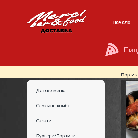
Skip to navigation
Skip to content
Начало
Пиц
Поръчк
Детско меню
Семейно комбо
Салати
Бургери/Тортили